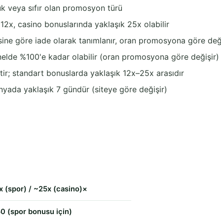
k veya sıfır olan promosyon türü
12x, casino bonuslarında yaklaşık 25x olabilir
ine göre iade olarak tanımlanır, oran promosyona göre değ
nelde %100'e kadar olabilir (oran promosyona göre değişir)
tir; standart bonuslarda yaklaşık 12x–25x arasıdır
yada yaklaşık 7 gündür (siteye göre değişir)
x (spor) / ~25x (casino)×
50 (spor bonusu için)