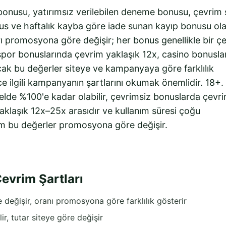
 bonusu, yatırımsız verilebilen deneme bonusu, çevrim 
nus ve haftalık kayba göre iade sunan kayıp bonusu ol
arı promosyona göre değişir; her bonus genellikle bir ç
k spor bonuslarında çevrim yaklaşık 12x, casino bonusla
ancak bu değerler siteye ve kampanyaya göre farklılık
e ilgili kampanyanın şartlarını okumak önemlidir. 18+.
elde %100'e kadar olabilir, çevrimsiz bonuslarda çevr
aklaşık 12x–25x arasıdır ve kullanım süresi çoğu
m bu değerler promosyona göre değişir.
Çevrim Şartları
 değişir, oranı promosyona göre farklılık gösterir
r, tutar siteye göre değişir