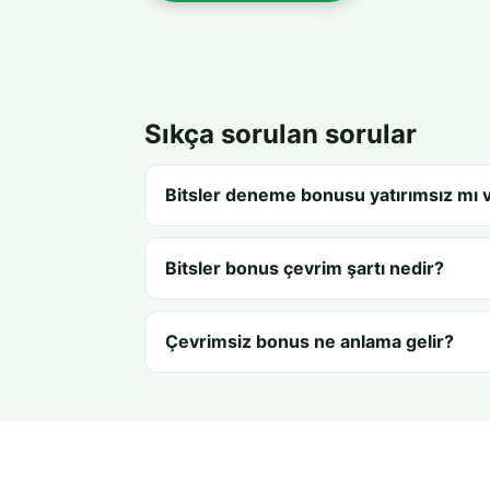
Sıkça sorulan sorular
Bitsler deneme bonusu yatırımsız mı v
Bitsler bonus çevrim şartı nedir?
Çevrimsiz bonus ne anlama gelir?