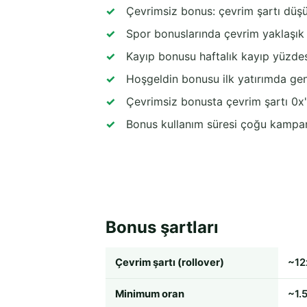
Çevrimsiz bonus: çevrim şartı düşü
Spor bonuslarında çevrim yaklaşık 
Kayıp bonusu haftalık kayıp yüzdes
Hoşgeldin bonusu ilk yatırımda ge
Çevrimsiz bonusta çevrim şartı 0x'
Bonus kullanım süresi çoğu kampan
Bonus şartları
Çevrim şartı (rollover)
~12
Minimum oran
~1.