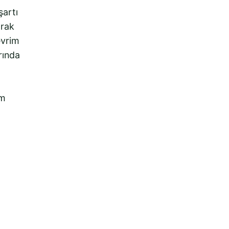
şartı
arak
evrim
rında
im