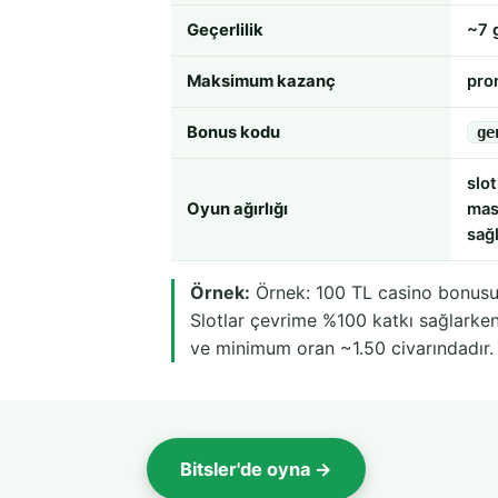
Geçerlilik
~7 
Maksimum kazanç
pro
Bonus kodu
ge
slo
Oyun ağırlığı
mas
sağ
Örnek:
Örnek: 100 TL casino bonusu 
Slotlar çevrime %100 katkı sağlarken
ve minimum oran ~1.50 civarındadır.
Bitsler'de oyna →