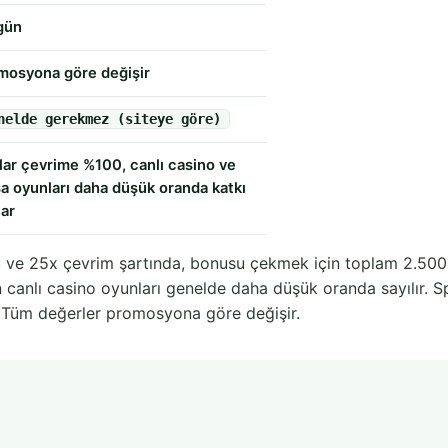
gün
mosyona göre değişir
nelde gerekmez (siteye göre)
tlar çevrime %100, canlı casino ve
a oyunları daha düşük oranda katkı
lar
ve 25x çevrim şartında, bonusu çekmek için toplam 2.500 
 canlı casino oyunları genelde daha düşük oranda sayılır. 
 Tüm değerler promosyona göre değişir.